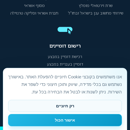
שרת וירטואלי מומלץ
מסוף אשראי
שירותי מחשוב ענן בישראל ובחו"ל
חברת אשראי וסליקה טרנזילה
רישום דומיינים
רכישת דומיין במבצע
דומיין בעברית במבצע
אנו משתמשים בקובצי Cookie חיוניים להפעלת האתר. באישורך
הסכם שירות ותנאי שימוש
|
הצהרת נגישות
|
מדיניות פרטיות
נשתמש גם בכלי מדידה, שיווק ותוכן חיצוני כדי לשפר את
השירות. ניתן לשנות או לבטל את הבחירה בכל עת.
אינטרספייס Hosting אחסון אתרים © 1996 –
2026
|
טלפון:
073-222-4444
| וואטסאפ:
073-222-4488
רק חיוניים
אישור הכול