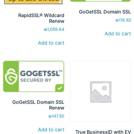
GoGetSSL Domain SSL
RapidSSL® Wildcard
₪
116.82
Renew
₪
1,059.64
Add to cart
Add to cart
GoGetSSL Domain SSL
Renew
₪
147.50
Add to cart
True BusinessID with EV