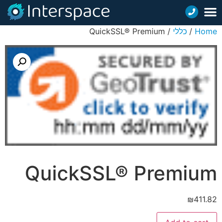
Home
/
כללי
/ QuickSSL® Premium
QuickSSL® Premium
₪
411.82