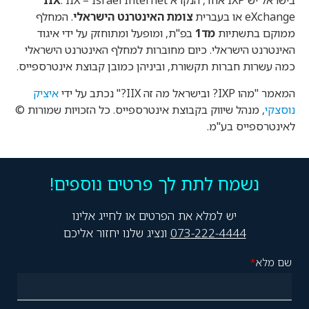
בישראל יש IXP אחד, הנקרא
. IIX – Israel Internet
IIX
eXchange או בעברית
צומת האינטרנט הישראלי
. המחלף
ממוקם בתשתיות
מד1
בפ"ת, ומופעל ומתוחזק על ידי איגוד
האינטרנט הישראלי. כיום מחוברות למחלף האינטרנט הישראלי
כמה עשרות חברות תקשורת, וביניהן כמובן קבוצת אינטרספייס.
המאמר "מהו IXP? ובישראל מה זה IIX?" נכתב על ידי
איציק
נוסצקי
, מנהל שיווק בקבוצת אינטרספייס. כל הזכויות שמורות ©
לאינטרספייס בע"מ.
נשמח לתת לך פרטים נוספים!
יש למלא את הפרטים או לחייג אלינו
073-222-4444
ונציג שלנו יחזור אליכם
שם מלא
*