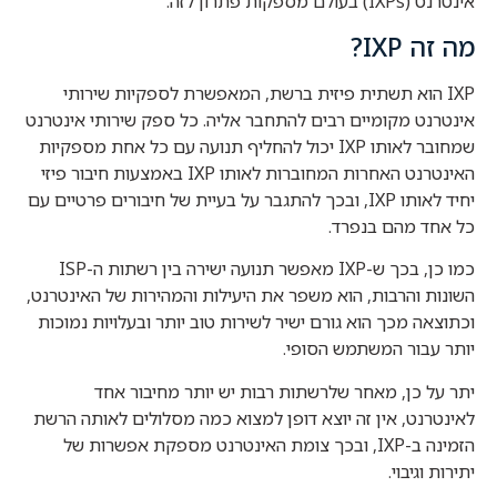
אינטרנט (IXPs) בעולם מספקות פתרון לזה.
מה זה IXP?
IXP הוא תשתית פיזית ברשת, המאפשרת לספקיות שירותי
אינטרנט מקומיים רבים להתחבר אליה. כל ספק שירותי אינטרנט
שמחובר לאותו IXP יכול להחליף תנועה עם כל אחת מספקיות
האינטרנט האחרות המחוברות לאותו IXP באמצעות חיבור פיזי
יחיד לאותו IXP, ובכך להתגבר על בעיית של חיבורים פרטיים עם
כל אחד מהם בנפרד.
כמו כן, בכך ש-IXP מאפשר תנועה ישירה בין רשתות ה-ISP
השונות והרבות, הוא משפר את היעילות והמהירות של האינטרנט,
וכתוצאה מכך הוא גורם ישיר לשירות טוב יותר ובעלויות נמוכות
יותר עבור המשתמש הסופי.
יתר על כן, מאחר שלרשתות רבות יש יותר מחיבור אחד
לאינטרנט, אין זה יוצא דופן למצוא כמה מסלולים לאותה הרשת
הזמינה ב-IXP, ובכך צומת האינטרנט מספקת אפשרות של
יתירות וגיבוי.