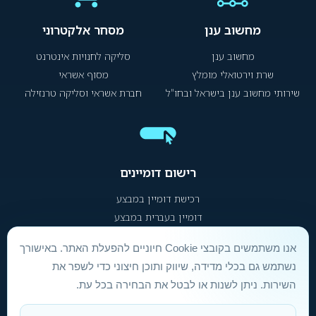
מחשוב ענן
מסחר אלקטרוני
מחשוב ענן
סליקה לחנויות אינטרנט
שרת וירטואלי מומלץ
מסוף אשראי
שירותי מחשוב ענן בישראל ובחו"ל
חברת אשראי וסליקה טרנזילה
רישום דומיינים
רכישת דומיין במבצע
דומיין בעברית במבצע
אנו משתמשים בקובצי Cookie חיוניים להפעלת האתר. באישורך
הסכם שירות ותנאי שימוש
|
הצהרת נגישות
|
מדיניות פרטיות
נשתמש גם בכלי מדידה, שיווק ותוכן חיצוני כדי לשפר את
השירות. ניתן לשנות או לבטל את הבחירה בכל עת.
אינטרספייס Hosting אחסון אתרים © 1996 –
2026