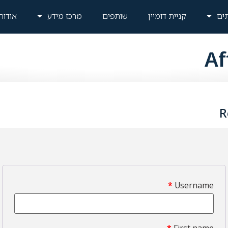
תים
קניית דומיין
שותפים
מרכז מידע
אודות
Af
R
*
Username
*
First name