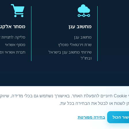
מחשוב ענן
מסחר אלקטר
מחשוב ענן
סליקה לחנויות 
שרת וירטואלי מומלץ
מסוף אשראי
שירותי מחשוב ענן בישראל
חברת אשראי וסל
ובחו"ל
אנו משתמשים בקובצי Cookie חיוניים להפעלת האתר. באישורך נשתמש גם בכלי מדידה, שיו
ן לשנות או לבטל את הבחירה בכל עת.
073-222-444
| וואטסאפ:
073-222-4488
שור הכול
בחירה מפורטת