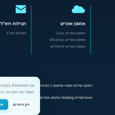
אחסון אתרים
חבילות דוא”ל
אחסון אתרים Linux
חבילות דוא”ל
אחסון אתרים Windows
אחסון אתרים לריסלרים
הסכם שירות ותנאי שימוש
|
הצהרת נגישות
|
מדיניות פרטיות
לשפר את השירות. נית
אינטרספייס Hosting אחסון אתרים © 1996 –
|
טלפון:
4
2026
רק חיוניים
אי