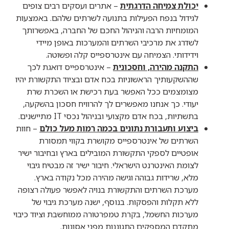
יכולת צמיחה הדרגתית
– אתרים ועסקים רבים צופים
לגידול בנפח הפעילות בתנועה לשרתים שלהם. באמצעות
המומחיות הרבה והניהול החכם של החברה, באפשרותך
לשדרג את מרכיבי השרתים והמערכות באופן מיידי
וידידותי. הצמיחה עם אינטרספייס קלה ופשוטה.
התקנה מהירה, וחסכונית
– אינטרספייס דואגת לכך
שההשקעותיך הראשוניות בכח אדם ובציוד התקשורת יהיו
מצומצמים ככל האפשר בעת רכישת או השכרת שרת
יעודי. כך אנחנו מאפשרים לך להרוויח חסכון בהשקעה,
בתשתיות, בכח אדם מקצועי ובניהול נכסי IT מתיישנים.
ביצוע ותעבורת נתונים בכמה רמות מעל כולם
– חוות
השרתים של אינטרספייס מקושרת בקווי תמסורת
אופטיים לספקי התקשורת המובילים בארץ ובחיבור ישיר
לצומת האינטרנט הישראלי. חיבור ישיר זה מבטיח גיבוי
מלא, שרידות גבוהה וגישה מהירה מכל נקודה בארץ.
מערכת השרתים והתקשורת בנויה לאפשר פעולה רצופה
ללא תקלות והפסקות. בנוסף, ישנה מערכת גיבוי של
מערכות החשמל, בקרת טמפרטורה ממוחשבת וציוד כיבוי
מתקדם המספקים התגוננות מפני אסונות.