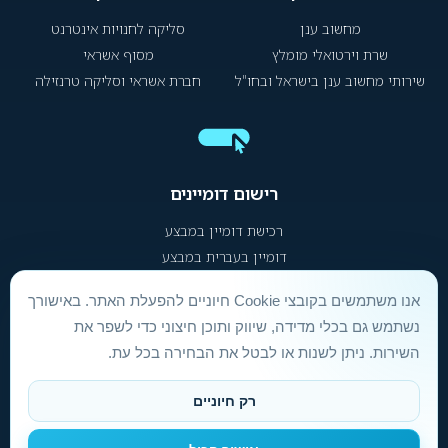
מחשוב ענן
סליקה לחנויות אינטרנט
שרת וירטואלי מומלץ
מסוף אשראי
שירותי מחשוב ענן בישראל ובחו"ל
חברת אשראי וסליקה טרנזילה
רישום דומיינים
רכישת דומיין במבצע
דומיין בעברית במבצע
אנו משתמשים בקובצי Cookie חיוניים להפעלת האתר. באישורך
הסכם שירות ותנאי שימוש
|
הצהרת נגישות
|
מדיניות פרטיות
נשתמש גם בכלי מדידה, שיווק ותוכן חיצוני כדי לשפר את
השירות. ניתן לשנות או לבטל את הבחירה בכל עת.
אינטרספייס Hosting אחסון אתרים © 1996 –
2026
|
טלפון:
073-222-4444
| וואטסאפ:
073-222-4488
רק חיוניים