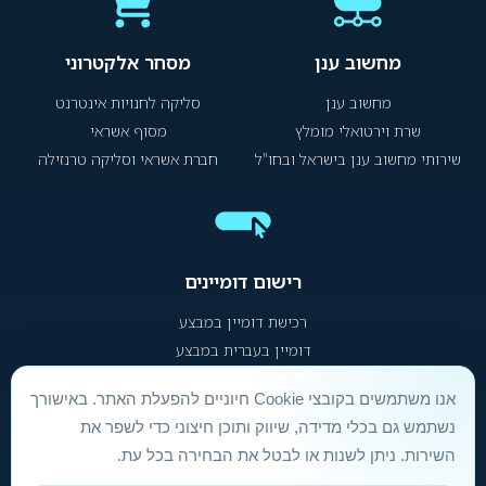
מחשוב ענן
מסחר אלקטרוני
מחשוב ענן
סליקה לחנויות אינטרנט
שרת וירטואלי מומלץ
מסוף אשראי
שירותי מחשוב ענן בישראל ובחו"ל
חברת אשראי וסליקה טרנזילה
רישום דומיינים
רכישת דומיין במבצע
דומיין בעברית במבצע
אנו משתמשים בקובצי Cookie חיוניים להפעלת האתר. באישורך
הסכם שירות ותנאי שימוש
|
הצהרת נגישות
|
מדיניות פרטיות
נשתמש גם בכלי מדידה, שיווק ותוכן חיצוני כדי לשפר את
השירות. ניתן לשנות או לבטל את הבחירה בכל עת.
אינטרספייס Hosting אחסון אתרים © 1996 –
2026